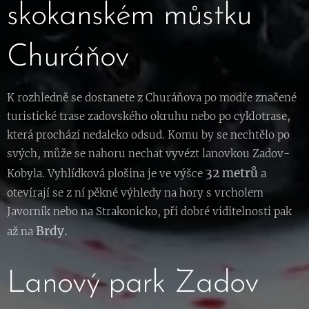
skokanském můstku
Churáňov
K rozhledně se dostanete z Churáňova po modře značené
turistické trase zadovského okruhu nebo po cyklotrase,
která prochází nedaleko odsud. Komu by se nechtělo po
svých, může se nahoru nechat vyvézt lanovkou Zadov-
32 metrů
Kobyla. Vyhlídková plošina je ve výšce
a
otevírají se z ní pěkné výhledy na hory s vrcholem
Javorník nebo na Strakonicko, při dobré viditelnosti pak
Brdy.
až na
Lanový park Zadov