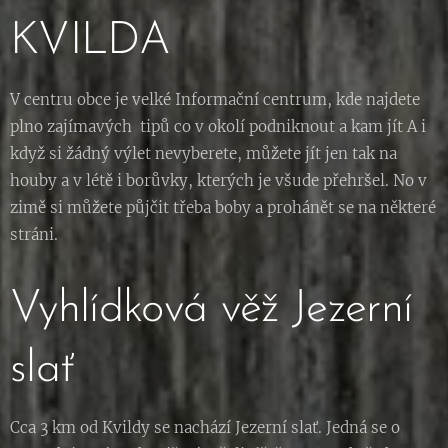
KVILDA
V centru obce je velké Informační centrum, kde najdete
plno zajímavých tipů co v okolí podniknout a kam jít A i
když si žádný výlet nevyberete, můžete jít jen tak na
houby a v létě i borůvky, kterých je všude přehršel. No v
zimě si můžete půjčit třeba boby a prohánět se na některé
stráni.
Vyhlídková věž Jezerní
slať
Cca 3 km od Kvildy se nachází Jezerní slať. Jedná se o