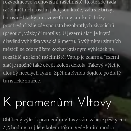
rozvodnicové vrchovištní rašeliniště. Roste zde řada
rašeliništních rostlin jako jsou kleče, zakrslé břízy,
borovice blatky, mrazové formy smrku či břízy
prostřední. Žije zde spousta bezobratlých živočichů
(pavouci, vážky či motýly). U Jezerní slati je krytá
dřevěná vyhlídka vysoká 8 metrů. S výjimkou zimních
měsíců se zde můžete kochat krásným výhledek na
rozsáhlé a zrádné rašeliniště. Vstup je zdarma. Jezerní
slať je možné také obejít kolem dokola. Takový výlet je
dlouhý necelých 15km. Zpět na Kvildu dojdete po žluté
turistické značce.
K pramenům Vltavy
Oblíbený výlet k pramenům Vltavy vám zabere pěšky cca
4,5 hodiny a ujdete kolem 16km. Vede k nim modrá