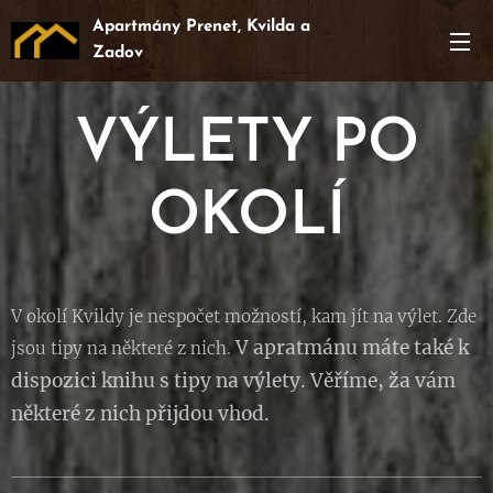
Apartmány Prenet, Kvilda a
Zadov
VÝLETY PO
OKOLÍ
V okolí Kvildy je nespočet možností, kam jít na výlet. Zde
V
apratmánu máte také k
jsou tipy na některé z nich.
dispozici knihu s tipy na výlety. Věříme, ža vám
některé z nich přijdou vhod.