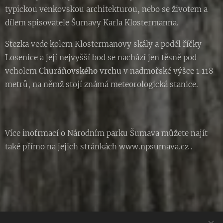
typickou venkovskou architekturou, nebo se životem a
dílem spisovatele Šumavy Karla Klostermanna.
Stezka vede kolem Klostermanovy skály a podél říčky
Losenice a její nejvyšší bod se nachází jen těsně pod
vcholem
Churáňovského vrchu
v nadmořské výšce 1 118
metrů, na němž stojí známá meteorologická stanice.
Více inofrmací o Národním parku Šumava můžete najít
také přímo na jejich stránkách www.npsumava.cz .