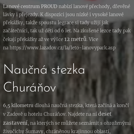
Lanové centrum PROUD
nabízí lanové přechody, dřevěné
lávky i přejezdy. K dispozici jsou nízké i vysoké lanové
překážky, takže spoustu legrace si tady užijí jak
začátečníci, tak už děti od 6 let. Na zkušené lezce tady pak
12 metrů
čekají překážky až ve výšce
. Více
na https://www.lazadov.cz/la/leto-lanovypark.asp
Naučná stezka
Churáňov
6,5 kilometru
dlouhá naučná stezka, která začíná a končí
deset
v Zadově u hotelu Churáňov. Najdete na ní
zastavení
, na kterých se můžete seznámit s ohroženými
živočichy Šumavy, chráněnou krajinnou oblastí,